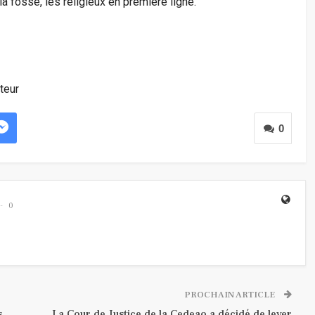
a fosse, les religieux en première ligne.
teur
0
0
PROCHAIN ARTICLE
s
La Cour de Justice de la Cedeao a décidé de lever