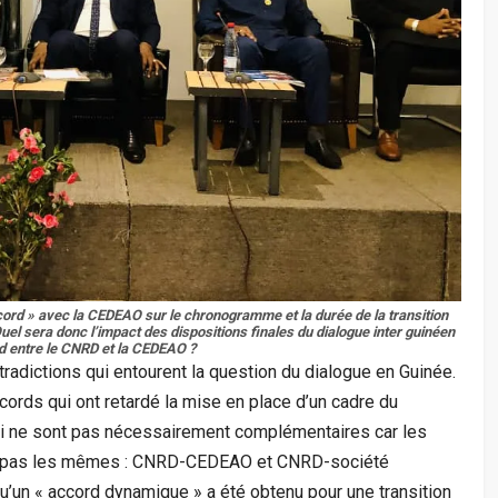
cord » avec la CEDEAO sur le chronogramme et la durée de la transition
el sera donc l’impact des dispositions finales du dialogue inter guinéen
rd entre le CNRD et la CEDEAO ?
radictions qui entourent la question du dialogue en Guinée.
rds qui ont retardé la mise en place d’un cadre du
qui ne sont pas nécessairement complémentaires car les
ont pas les mêmes : CNRD-CEDEAO et CNRD-société
u’un « accord dynamique » a été obtenu pour une transition