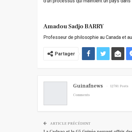
d’un processus qui maintient un pays dans l
Amadou Sadjo BARRY
Professeur de philosophie au Canada et au
Partager
Guinafnews
12781 Posts
Comments
ARTICLE PRÉCÉDENT
La Cedeao et le G5 Guinée peuvent offrir de