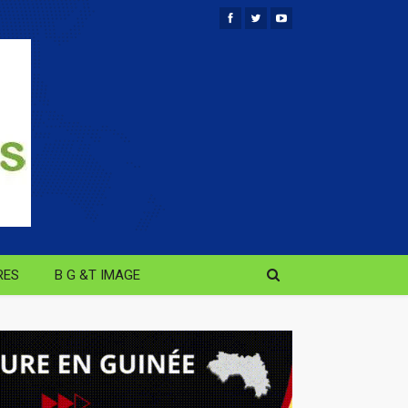
RES
B G &T IMAGE