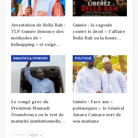
Arrestation de Bella Bah :
Guinée : la cagoule
TLP-Guinée dénonce des
contre le droit — l’affaire
méthodes de «
Bella Bah ou la honte…
kidnapping » et exige…
ANALYSES & OPINIONS
POLITIQUE
Le congé grec du
Guinée : Face aux «
Président Mamadi
polémiques », le Général
Doumbouya ou le test de
Amara Camara sort de
maturité institutionnelle…
son mutisme
PREV
NEXT