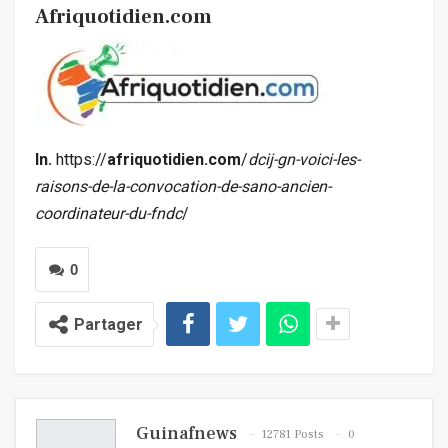
Afriquotidien.com
In.
https://
afriquotidien.com
/
dcij-gn-voici-les-
raisons-de-la-convocation-de-sano-ancien-
coordinateur-du-fndc
/
0
Partager
Guinafnews
12781 Posts
0