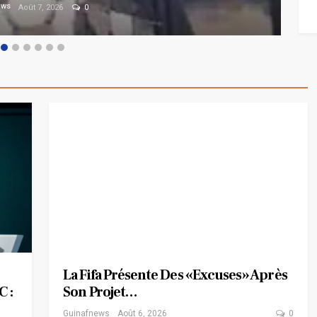
ews
Août 7, 2026
0
La Fifa Présente Des «excuses» Après
 :
Son Projet…
Guinafnews
Août 6, 2026
0