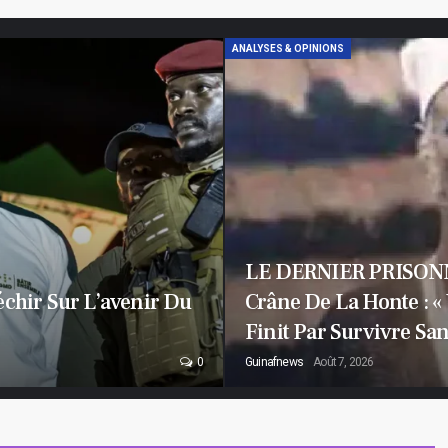
ANALYSES & OPINIONS
LE DERNIER PRISON
échir Sur L’avenir Du
Crâne De La Honte : «
Finit Par Survivre Sa
0
Guinafnews
Août 7, 2026