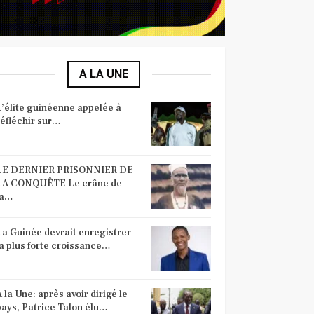
A LA UNE
POLITIQUE
L’élite guinéenne appelée à
réfléchir sur…
LE DERNIER PRISONNIER DE
LA CONQUÊTE Le crâne de
la…
La Guinée devrait enregistrer
la plus forte croissance…
À la Une: après avoir dirigé le
pays, Patrice Talon élu…