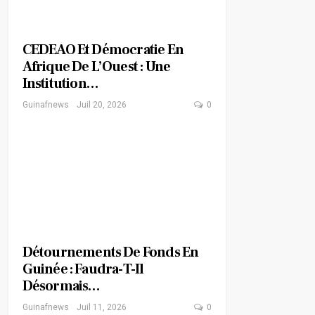
CEDEAO Et Démocratie En
Afrique De L’Ouest : Une
Institution…
Guinafnews
Juil 20, 2026
0
Détournements De Fonds En
Guinée : Faudra-T-Il
Désormais…
Guinafnews
Juil 11, 2026
0