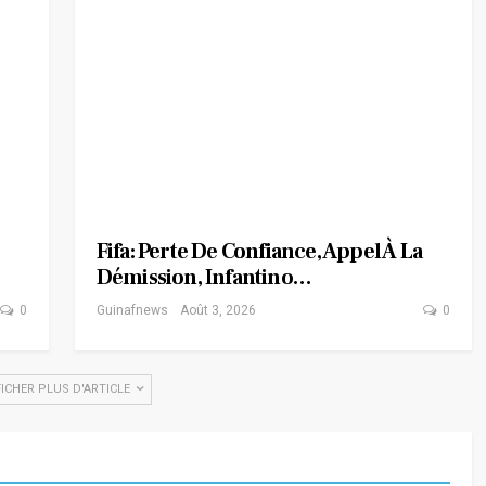
Fifa: Perte De Confiance, Appel À La
Démission, Infantino…
0
Guinafnews
Août 3, 2026
0
FICHER PLUS D'ARTICLE