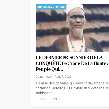
ANALYSES & OPINIONS
LE DERNIER PRISONNIER DE LA
CONQUÊTE Le Crâne De La Honte :
Peuple Qui…
Guinafnews
Août 7, 2026
Il existe des défaites qui élèvent davantage q
certaines victoires. Et il existe des victoires qu
trahissent…
PREV
NEXT