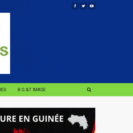
RES
B G &T IMAGE