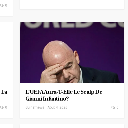
0
 La
L’UEFA Aura-T-Elle Le Scalp De
Gianni Infantino?
0
Guinafnews
Août 4, 2026
0