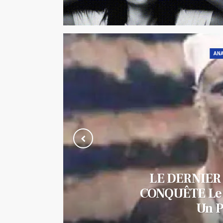
ANA
La Guinée De
Plus Forte C
En A