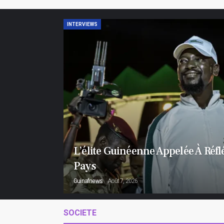
INTERVIEWS
L’élite Guinéenne Appelée À Réfl
Pays
Guinafnews
Août 7, 2026
SOCIETE