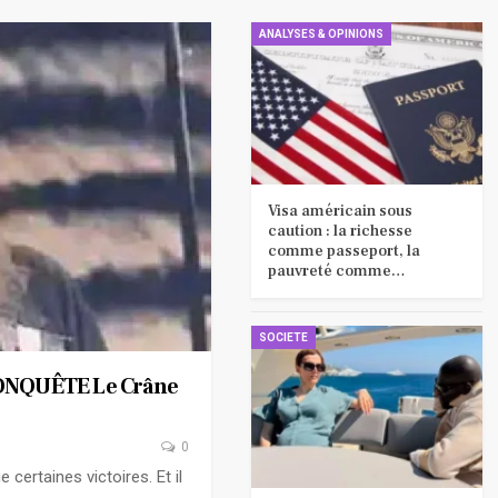
ANALYSES & OPINIONS
Visa américain sous
caution : la richesse
comme passeport, la
pauvreté comme…
SOCIETE
ONQUÊTE Le Crâne
0
 certaines victoires. Et il