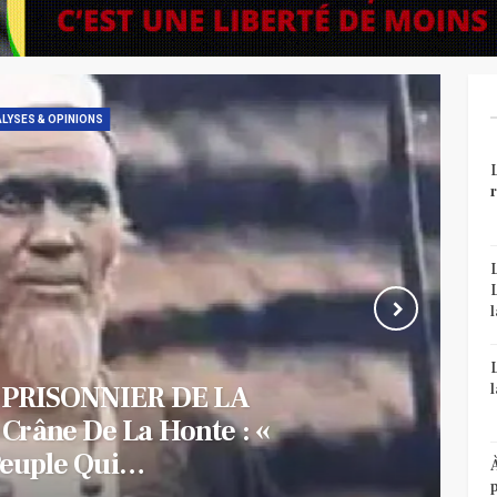
LYSES & OPINIONS
vrait Enregistrer La
roissance Économique
frique En…