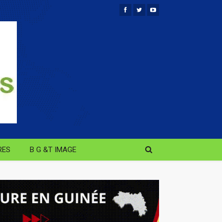
RES
B G &T IMAGE