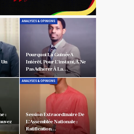
ANALYSES & OPINIONS
Pourquoi La Guinée A
t Un
Intérêt, Pour L’instant, À Ne
Pas Adhérer À La…
ANALYSES & OPINIONS
e :
Session Extraordinaire De
Sauvez
L’Assemblée Nationale :
Ratification…