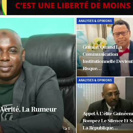
ANALYSES & OPINIONS
Guinée: Quand La
Communication
Institutionnelle Devien
Risque…
ANALYSES & OPINIONS
 Vérité, La Rumeur
Appel À L’élite Guinéenn
Rompez Le Silence Et 
La République…
0