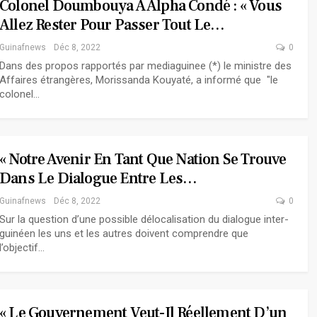
Colonel Doumbouya À Alpha Condé : « Vous
Allez Rester Pour Passer Tout Le…
Guinafnews
Déc 8, 2022
0
Dans des propos rapportés par mediaguinee (*) le ministre des
Affaires étrangères, Morissanda Kouyaté, a informé que "le
colonel…
« Notre Avenir En Tant Que Nation Se Trouve
Dans Le Dialogue Entre Les…
Guinafnews
Déc 8, 2022
0
Sur la question d’une possible délocalisation du dialogue inter-
guinéen les uns et les autres doivent comprendre que
l’objectif…
« Le Gouvernement Veut-Il Réellement D’un